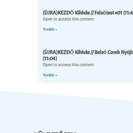
(ÚJRA)KEZDŐ Kihívás // Felsőtest #01 (11:4
Open to access this content
Tovább »
(ÚJRA)KEZDŐ Kihívás // Belső Comb Nyújt
(11:04)
Open to access this content
Tovább »