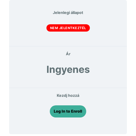
Jelenlegi állapot
NEM JELENTKEZTÉL
Ár
Ingyenes
Kezdj hozzá
Log In to Enroll