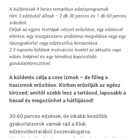
A küldetések 4 hetes tematikus edzésprogramok.
Heti 3 edzésből állnak – 2 db 30 perces és 1 db 60 perces
videóból.
Céljuk az egyes testtájak célzott erősítése, egy edzéscél
elérése, egy mozgásszervi probléma megoldása vagy egy
típusgyakorlat vagy edzésstílus kimaxolása
.
2-3 naponta küldünk motivációs levelet az aktuális napi
edzés linkjével és egy témához kapcsolódó
gondolatébresztővel.
A küldetés célja a core izmok – de főleg a
hasizmok erősítése. Körben erősítjük az egész
törzsed; amitől szebb lesz a tartásod, laposabb a
hasad és megszűnhet a hátfájásod!
30-60 perces edzések, de inkább kezdőbb
gyakorlatsorok várnak rád a Klub
edzésvideótárából összeválogatva.