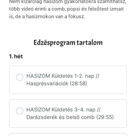
Nem kizárólag hasizom gyakorlatokra számíthatsz,
több videó érinti a comb, popsi és felsőtest izmait
is, de a hasizmokon van a fókusz.
Edzésprogram tartalom
1. hét
HASIZOM Küldetés 1-2. nap //
Hasprésvariációk (28:58)
HASIZOM Küldetés 3-4. nap //
Darázsderék és belső comb (29:55)