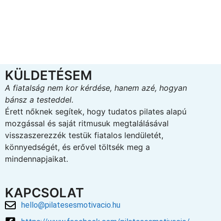
KÜLDETÉSEM
A fiatalság nem kor kérdése, hanem azé, hogyan
bánsz a testeddel.
Érett nőknek segítek, hogy tudatos pilates alapú
mozgással és saját ritmusuk megtalálásával
visszaszerezzék testük fiatalos lendületét,
könnyedségét, és erővel töltsék meg a
mindennapjaikat.
KAPCSOLAT
hello@pilatesesmotivacio.hu