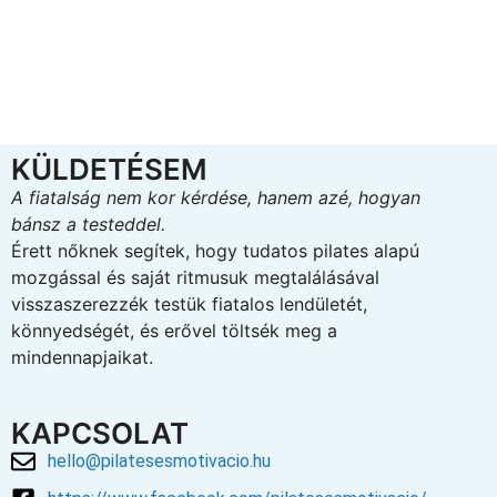
KÜLDETÉSEM
A fiatalság nem kor kérdése, hanem azé, hogyan
bánsz a testeddel.
Érett nőknek segítek, hogy tudatos pilates alapú
mozgással és saját ritmusuk megtalálásával
visszaszerezzék testük fiatalos lendületét,
könnyedségét, és erővel töltsék meg a
mindennapjaikat.
KAPCSOLAT
hello@pilatesesmotivacio.hu