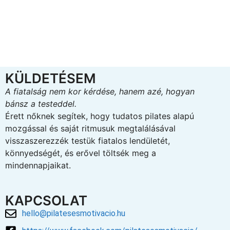
KÜLDETÉSEM
A fiatalság nem kor kérdése, hanem azé, hogyan
bánsz a testeddel.
Érett nőknek segítek, hogy tudatos pilates alapú
mozgással és saját ritmusuk megtalálásával
visszaszerezzék testük fiatalos lendületét,
könnyedségét, és erővel töltsék meg a
mindennapjaikat.
KAPCSOLAT
hello@pilatesesmotivacio.hu